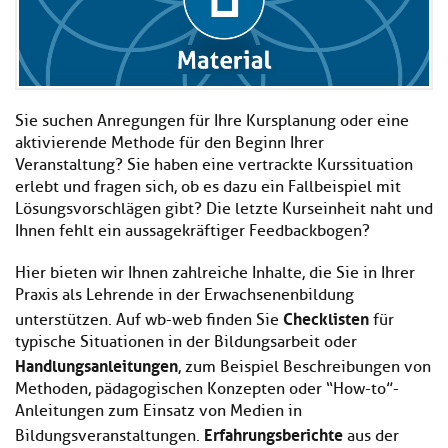
Kl
Material
u
de
si
di
Se
hi
Un
Do
Podcast
u
de
an
di
Se
Un
Wi
Sie suchen Anregungen für Ihre Kursplanung oder eine
Kl
Community
de
an
aktivierende Methode für den Beginn Ihrer
si
Se
Veranstaltung? Sie haben eine vertrackte Kurssituation
hi
Ma
Kl
erlebt und fragen sich, ob es dazu ein Fallbeispiel mit
EULE Lernbereich
u
an
si
di
Lösungsvorschlägen gibt? Die letzte Kurseinheit naht und
hi
Un
Ihnen fehlt ein aussagekräftiger Feedbackbogen?
Kl
Über uns
u
de
si
di
Se
Hier bieten wir Ihnen zahlreiche Inhalte, die Sie in Ihrer
hi
Un
C
Praxis als Lehrende in der Erwachsenenbildung
u
de
an
Checklisten
unterstützen. Auf wb-web finden Sie
für
di
Se
typische Situationen in der Bildungsarbeit oder
Un
EU
Handlungsanleitungen
de
Le
, zum Beispiel Beschreibungen von
Se
an
Methoden, pädagogischen Konzepten oder “How-to”-
Üb
Anleitungen zum Einsatz von Medien in
un
Erfahrungsberichte
Bildungsveranstaltungen.
aus der
an