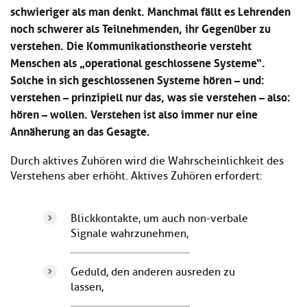
Kl
schwieriger als man denkt. Manchmal fällt es Lehrenden
Material
u
de
si
di
Se
noch schwerer als Teilnehmenden, ihr Gegenüber zu
hi
Un
Do
verstehen. Die Kommunikationstheorie versteht
Podcast
u
de
an
Menschen als „operational geschlossene Systeme“.
di
Se
Un
Solche in sich geschlossenen Systeme hören – und:
Wi
Kl
Community
de
an
verstehen – prinzipiell nur das, was sie verstehen – also:
si
Se
hören – wollen. Verstehen ist also immer nur eine
hi
Ma
Kl
Annäherung an das Gesagte.
EULE Lernbereich
u
an
si
di
hi
Un
Durch aktives Zuhören wird die Wahrscheinlichkeit des
Kl
Über uns
u
de
Verstehens aber erhöht. Aktives Zuhören erfordert:
si
di
Se
hi
Un
C
u
de
an
Blickkontakte, um auch non-verbale
di
Se
Signale wahrzunehmen,
Un
EU
de
Le
Se
an
Geduld, den anderen ausreden zu
Üb
lassen,
un
an