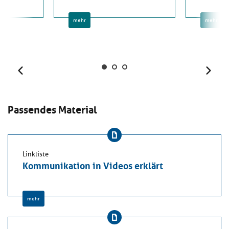
mehr
mehr
Zurück
Weit
Passendes Material
Linkliste
Kommunikation in Videos erklärt
mehr