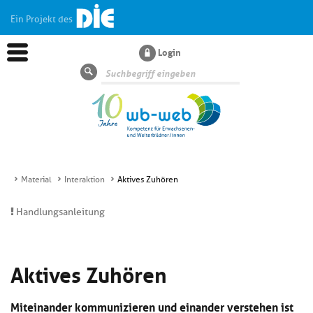
Ein Projekt des
Login
Suche
Material
Interaktion
Aktives Zuhören
Aktuelles
Handlungsanleitung
Kl
Dossiers
si
Aktives Zuhören
hi
Kl
Wissen
u
si
di
Miteinander kommunizieren und einander verstehen ist
hi
Un