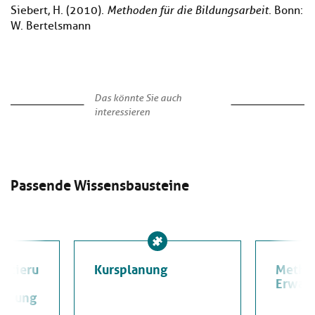
Siebert, H. (2010).
Methoden für die Bildungsarbeit
. Bonn:
W. Bertelsmann
Das könnte Sie auch
interessieren
Passende Wissensbausteine
entieru
Kursplanung
Method
Erwac
ildung