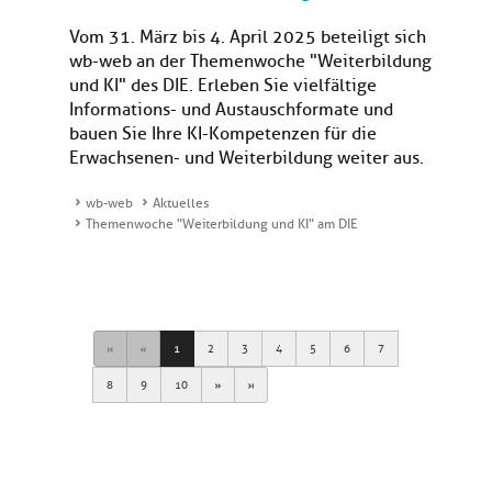
Vom 31. März bis 4. April 2025 beteiligt sich
wb-web an der Themenwoche "Weiterbildung
und KI" des DIE. Erleben Sie vielfältige
Informations- und Austauschformate und
bauen Sie Ihre KI-Kompetenzen für die
Erwachsenen- und Weiterbildung weiter aus.
wb-web
Aktuelles
Themenwoche "Weiterbildung und KI" am DIE
First
Previous
1
2
3
4
5
6
7
Next
Last
8
9
10