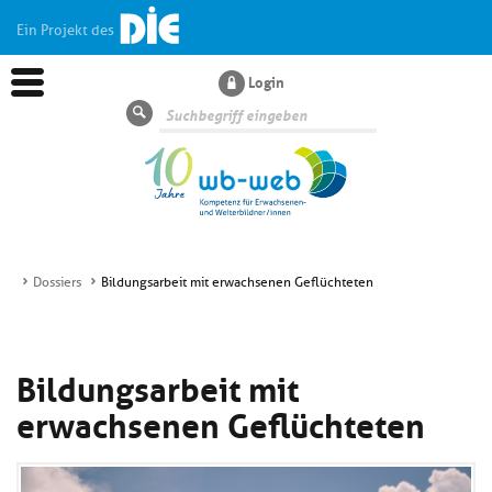
Ein Projekt des
Login
Suche
Dossiers
Bildungsarbeit mit erwachsenen Geflüchteten
Aktuelles
Bildungsarbeit mit
Kl
Dossiers
si
erwachsenen Geflüchteten
hi
Kl
Wissen
u
si
di
hi
Un