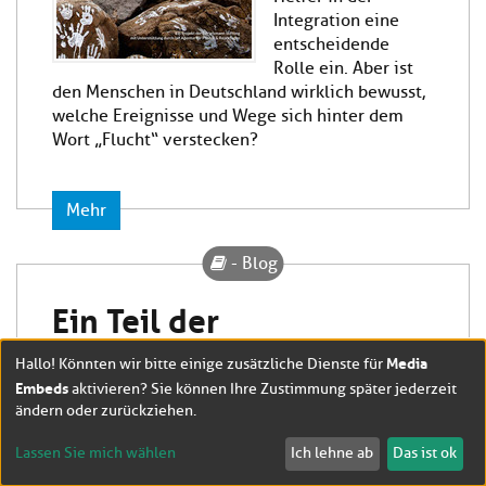
Integration eine
entscheidende
Rolle ein. Aber ist
den Menschen in Deutschland wirklich bewusst,
welche Ereignisse und Wege sich hinter dem
Wort „Flucht“ verstecken?
Mehr
- Blog
Ein Teil der
Willkommenskultur
Media
Hallo! Könnten wir bitte einige zusätzliche Dienste für
Embeds
aktivieren? Sie können Ihre Zustimmung später jederzeit
ändern oder zurückziehen.
Auf „Refugee
Phrasebook“ werden
Lassen Sie mich wählen
Ich lehne ab
Das ist ok
Phrasen, Vokabeln