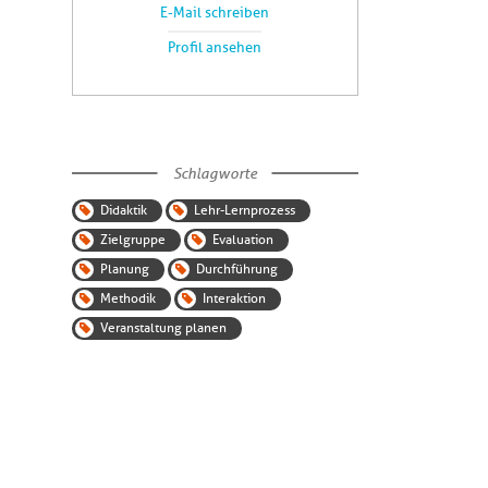
E-Mail schreiben
Profil ansehen
Schlagworte
Didaktik
Lehr-Lernprozess
Zielgruppe
Evaluation
Planung
Durchführung
Methodik
Interaktion
Veranstaltung planen