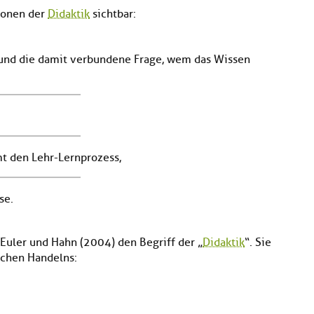
ionen der
Didaktik
sichtbar:
e und die damit verbundene Frage, wem das Wissen
mt den Lehr-Lernprozess,
se.
 Euler und Hahn (2004) den Begriff der „
Didaktik
“. Sie
schen Handelns: