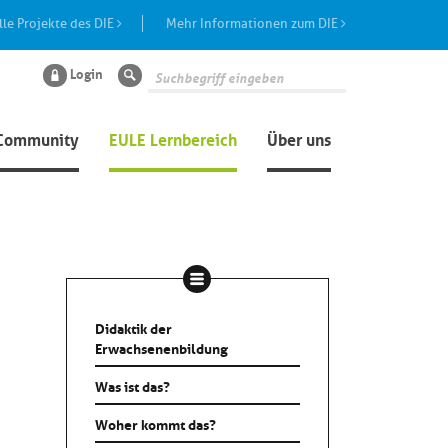
lle Projekte des DIE
Mehr Informationen zum DIE
Login
Suche
Community
EULE Lernbereich
Über uns
Didaktik der
Erwachsenenbildung
Was ist das?
Woher kommt das?