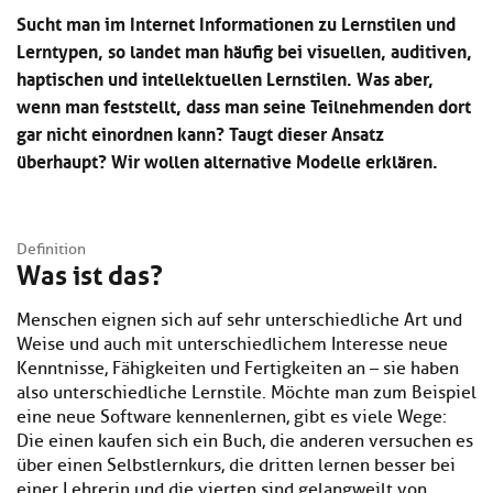
K
Material
d
Sucht man im Internet Informationen zu Lernstilen und
s
d
S
Lerntypen, so landet man häufig bei visuellen, auditiven,
h
D
haptischen und intellektuellen Lernstilen. Was aber,
Podcast
d
d
wenn man feststellt, dass man seine Teilnehmenden dort
S
gar nicht einordnen kann? Taugt dieser Ansatz
K
Community
d
überhaupt? Wir wollen alternative Modelle erklären.
s
S
h
M
K
EULE Lernbereich
s
d
h
Definition
Was ist das?
K
Über uns
d
s
d
S
h
Menschen eignen sich auf sehr unterschiedliche Art und
d
Weise und auch mit unterschiedlichem Interesse neue
d
S
Kenntnisse, Fähigkeiten und Fertigkeiten an – sie haben
also unterschiedliche Lernstile. Möchte man zum Beispiel
d
L
eine neue Software kennenlernen, gibt es viele Wege:
S
Die einen kaufen sich ein Buch, die anderen versuchen es
über einen Selbstlernkurs, die dritten lernen besser bei
einer Lehrerin und die vierten sind gelangweilt von