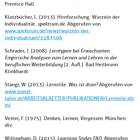
Prentice Hall.
Klotzbücher, L. (2013). Hirnforschung. Wurzeln der
Individualität.
spektrum.de
. Abgerufen von
www.spektrum.de/news/wurzeln-der-
individualitaet/1183506
Schrader, J. (2008).
Lerntypen bei Erwachsenen.
Empirische Analysen zum Lernen und Lehren in der
beruflichen Weiterbildung
(2. Aufl.). Bad Heilbrunn:
Klinkhardt.
Stangl, W. (2013).
Lernstile. Was ist dran?
Abgerufen von
www.stangl-
taller.at/ARBEITSBLAETTER/PUBLIKATIONEN/Lernstile.sht
ml
Vester, F. (1975).
Denken, Lernen, Vergessen.
München:
dtv.
Willingham, D. (2015).
Learning Styles FAQ.
Abgerufen