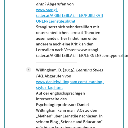
dran?
Abgerufen von
www.stangl-
taller.at/ARBEITSBLAETTER/PUBLIKATI
ONEN/Lernstile.shtml
Stangl setzt sich sehr detailliert mit
unterschiedlichen Lernstil-Theorien
auseinander. Hier findet man unter
anderem auch eine Kritik an den
Lernstilen nach Vester: www.stangl-
taller.at/ARBEITSBLAETTER/LERNEN/Lerntypen.sht
Learning Styles
Willingham, D. (2015).
FAQ
. Abgerufen von
www.danielwillingham.com/learning-
styles-faq.html
Auf der englischsprachigen
Internetseite des
Psychologieprofessors Daniel
Willingham kann man FAQs zu den
„Mythen“ über Lernstile nachlesen. In
seinem Blog „Science and Education“
möchte er Forschungsergebnisse