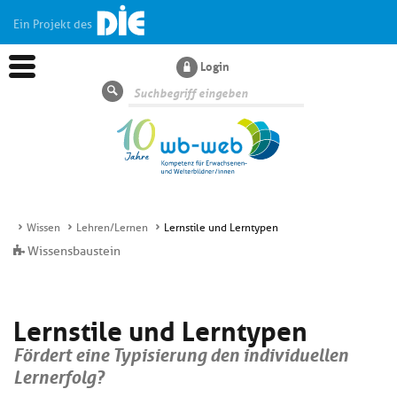
Ein Projekt des
Login
Suche
Wissen
Lehren/Lernen
Lernstile und Lerntypen
Aktuelles
Wissensbaustein
K
Dossiers
Lernstile und Lerntypen
s
h
Fördert eine Typisierung den individuellen
K
Wissen
s
d
Lernerfolg?
h