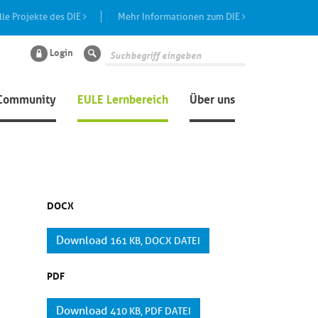
lle Projekte des DIE
Mehr Informationen zum DIE
Login
Suche
Community
EULE Lernbereich
Über uns
DOCX
Download
161 KB, DOCX DATEI
PDF
Download
410 KB, PDF DATEI