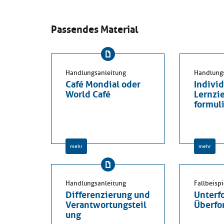
Passendes Material
Handlungsanleitung
Handlung
Café Mondial oder
Individ
World Café
Lernzi
formul
mehr
mehr
Handlungsanleitung
Fallbeispi
Differenzierung und
Unterf
Verantwortungsteil
Überfo
ung