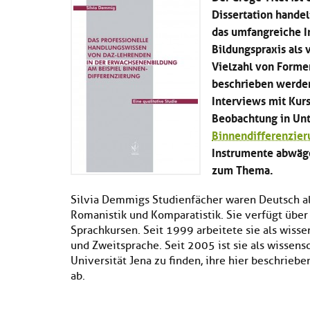
Dissertation handel
das umfangreiche I
Bildungspraxis als v
Vielzahl von Forme
beschrieben werden.
Interviews mit Kur
Beobachtung in Unt
Binnendifferenzier
Instrumente abwäge
zum Thema.
Silvia Demmigs Studienfächer waren Deutsch a
Romanistik und Komparatistik. Sie verfügt über 
Sprachkursen. Seit 1999 arbeitete sie als wisse
und Zweitsprache. Seit 2005 ist sie als wissensc
Universität Jena zu finden, ihre hier beschriebe
ab.