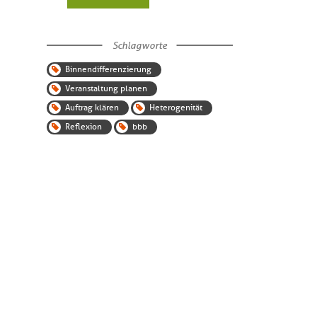
Schlagworte
Binnendifferenzierung
Veranstaltung planen
Auftrag klären
Heterogenität
Reflexion
bbb