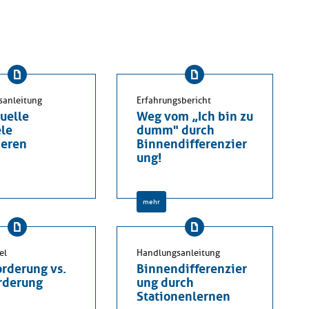
sanleitung
Erfahrungsbericht
uelle
Weg vom „Ich bin zu
ele
dumm" durch
ieren
Binnendifferenzier
ung!
mehr
el
Handlungsanleitung
orderung vs.
Binnendifferenzier
rderung
ung durch
Stationenlernen