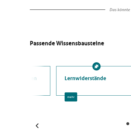
Das könnte 
Passende Wissensbausteine
e und Lerntypen
Lernwiderstände
mehr
Zurück