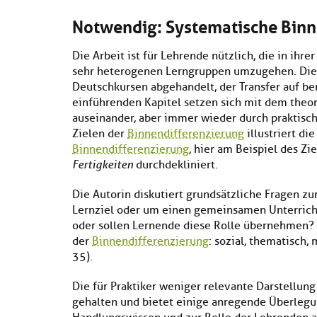
Notwendig: Systematische Binn
Die Arbeit ist für Lehrende nützlich, die in ihre
sehr heterogenen Lerngruppen umzugehen. Dies
Deutschkursen abgehandelt, der Transfer auf ber
einführenden Kapitel setzen sich mit dem theo
auseinander, aber immer wieder durch praktische
Zielen der
Binnendifferenzierung
illustriert d
Binnendifferenzierung
, hier am Beispiel des Zi
Fertigkeiten
durchdekliniert.
Die Autorin diskutiert grundsätzliche Fragen zu
Lernziel oder um einen gemeinsamen Unterrichts
oder sollen Lernende diese Rolle übernehmen? S
der
Binnendifferenzierung
: sozial, thematisch,
35).
Die für Praktiker weniger relevante Darstellun
gehalten und bietet einige anregende Überleg