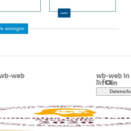
mehr
hr anzeigen
 wb-web
wb-web in 
Datenschu