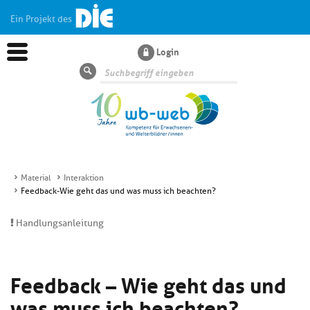
Ein Projekt des
Login
Suche
Material
Interaktion
Feedback-Wie geht das und was muss ich beachten?
Aktuelles
Handlungsanleitung
Kl
Dossiers
si
hi
Feedback – Wie geht das und
Kl
Wissen
u
si
di
was muss ich beachten?
hi
Un