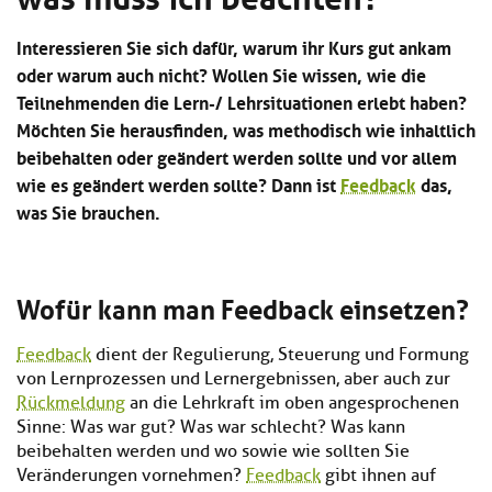
Kl
Material
u
de
si
di
Se
Interessieren Sie sich dafür, warum ihr Kurs gut ankam
hi
Un
Do
oder warum auch nicht? Wollen Sie wissen, wie die
Podcast
u
de
an
Teilnehmenden die Lern-/ Lehrsituationen erlebt haben?
di
Se
Un
Wi
Möchten Sie herausfinden, was methodisch wie inhaltlich
Kl
Community
de
an
beibehalten oder geändert werden sollte und vor allem
si
Se
wie es geändert werden sollte? Dann ist
Feedback
das,
hi
Ma
Kl
EULE Lernbereich
u
was Sie brauchen.
an
si
di
hi
Un
Kl
Über uns
u
de
si
di
Se
Wofür kann man Feedback einsetzen?
hi
Un
C
u
de
an
Feedback
dient der Regulierung, Steuerung und Formung
di
Se
Un
von Lernprozessen und Lernergebnissen, aber auch zur
EU
de
Le
Rückmeldung
an die Lehrkraft im oben angesprochenen
Se
an
Sinne: Was war gut? Was war schlecht? Was kann
Üb
beibehalten werden und wo sowie wie sollten Sie
un
Veränderungen vornehmen?
Feedback
gibt ihnen auf
an