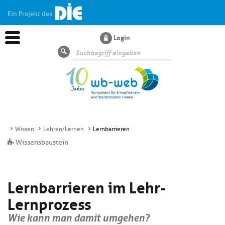
Ein Projekt des
Login
Suche
Wissen
Lehren/Lernen
Lernbarrieren
Aktuelles
Wissensbaustein
Kl
Dossiers
Lernbarrieren im Lehr-
si
hi
Lernprozess
Kl
Wissen
u
si
di
Wie kann man damit umgehen?
hi
Un