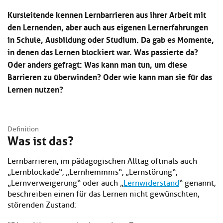
Kl
Material
u
de
Kursleitende kennen Lernbarrieren aus ihrer Arbeit mit
si
di
Se
den Lernenden, aber auch aus eigenen Lernerfahrungen
hi
Un
Do
Podcast
u
de
an
in Schule, Ausbildung oder Studium. Da gab es Momente,
di
Se
in denen das Lernen blockiert war. Was passierte da?
Un
Wi
Oder anders gefragt: Was kann man tun, um diese
Kl
Community
de
an
si
Barrieren zu überwinden? Oder wie kann man sie für das
Se
hi
Ma
Lernen nutzen?
Kl
EULE Lernbereich
u
an
si
di
hi
Un
Kl
Über uns
u
de
Definition
si
di
Se
Was ist das?
hi
Un
C
u
de
an
Lernbarrieren, im pädagogischen Alltag oftmals auch
di
Se
Un
„Lernblockade“, „Lernhemmnis“, „Lernstörung“,
EU
de
Le
„Lernverweigerung“ oder auch „
Lernwiderstand
“ genannt,
Se
an
beschreiben einen für das Lernen nicht gewünschten,
Üb
störenden Zustand:
un
an