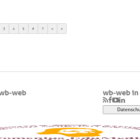
Next
Last
3
4
5
6
7
 wb-web
wb-web in 
Datenschu