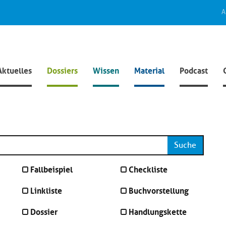
A
Aktuelles
Dossiers
Wissen
Material
Podcast
Suche
Fallbeispiel
Checkliste
Linkliste
Buchvorstellung
Dossier
Handlungskette