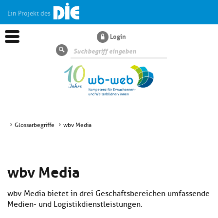
Ein Projekt des
Login
Suche
Glossarbegriffe
wbv Media
Aktuelles
wbv Media
Kl
Dossiers
si
hi
wbv Media bietet in drei Geschäftsbereichen umfassende
Kl
Wissen
u
Medien- und Logistikdienstleistungen.
si
di
hi
Un