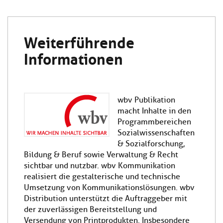
Kl
Material
u
de
si
di
Se
hi
Un
Do
Weiterführende
Podcast
u
de
an
di
Se
Informationen
Un
Wi
Kl
Community
de
an
si
Se
hi
Ma
Kl
EULE Lernbereich
u
an
wbv Publikation
si
di
macht Inhalte in den
hi
Un
Programmbereichen
Kl
Über uns
u
de
si
di
Sozialwissenschaften
Se
hi
Un
C
& Sozialforschung,
u
de
an
Bildung & Beruf sowie Verwaltung & Recht
di
Se
sichtbar und nutzbar. wbv Kommunikation
Un
EU
realisiert die gestalterische und technische
de
Le
Umsetzung von Kommunikationslösungen. wbv
Se
an
Distribution unterstützt die Auftraggeber mit
Üb
der zuverlässigen Bereitstellung und
un
Versendung von Printprodukten. Insbesondere
an