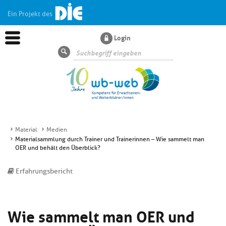
Ein Projekt des
Login
Suche
Material
Medien
Materialsammlung durch Trainer und Trainerinnen – Wie sammelt man
Aktuelles
OER und behält den Überblick?
Erfahrungsbericht
Kl
Dossiers
si
hi
Kl
Wissen
u
Wie sammelt man OER und
si
di
hi
Un