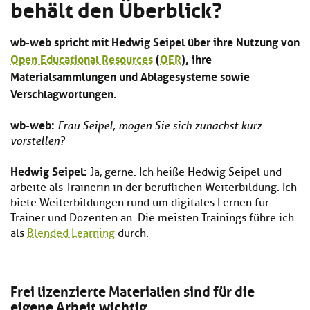
behält den Überblick?
Kl
Material
u
de
si
di
Se
hi
Un
Do
wb-web spricht mit Hedwig Seipel über ihre Nutzung von
Podcast
u
de
an
Open Educational Resources
(
OER
), ihre
di
Se
Materialsammlungen und Ablagesysteme sowie
Un
Wi
Kl
Community
de
Verschlagwortungen.
an
si
Se
hi
Ma
wb-we
b:
Frau Seipel, mögen Sie sich zunächst kurz
Kl
EULE Lernbereich
u
an
vorstellen?
si
di
hi
Un
Hedwig Seipel:
Kl
Über uns
u
de
Ja, gerne. Ich heiße Hedwig Seipel und
si
di
Se
arbeite als Trainerin in der beruflichen Weiterbildung. Ich
hi
Un
C
biete Weiterbildungen rund um digitales Lernen für
u
de
an
Trainer und Dozenten an. Die meisten Trainings führe ich
di
Se
als
Blended Learning
durch.
Un
EU
de
Le
Se
an
Üb
Frei lizenzierte Materialien sind für die
un
eigene Arbeit wichtig
an