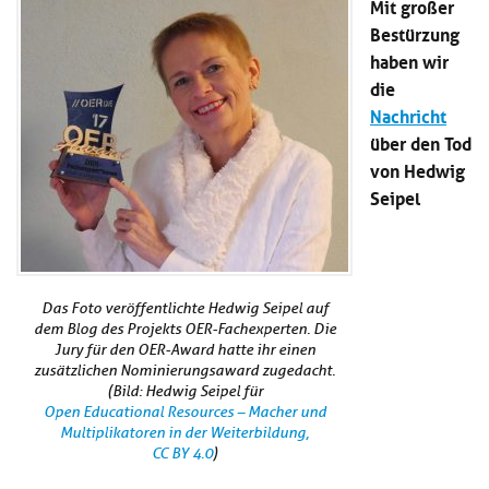
Mit großer
Kl
Material
u
de
Bestürzung
si
di
Se
hi
haben wir
Un
Do
Podcast
u
de
an
die
di
Se
Nachricht
Un
Wi
über den Tod
Kl
Community
de
an
si
Se
von Hedwig
hi
Ma
Seipel
Kl
EULE Lernbereich
u
an
si
di
hi
Un
Kl
Über uns
u
de
si
di
Se
Das Foto veröffentlichte Hedwig Seipel auf
hi
Un
C
dem Blog des Projekts OER-Fachexperten. Die
u
de
an
Jury für den OER-Award hatte ihr einen
di
Se
zusätzlichen Nominierungsaward zugedacht.
Un
EU
(Bild:
Hedwig Seipel für
de
Le
Open Educational Resources – Macher und
Se
an
Multiplikatoren in der Weiterbildung,
Üb
CC BY 4.0
)
un
an