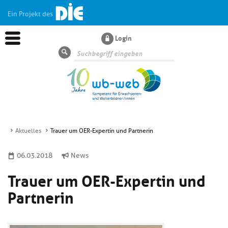
Ein Projekt des
Login
Suche
Aktuelles
Trauer um OER-Expertin und Partnerin
Aktuelles
06.03.2018
News
Trauer um OER-Expertin und
Kl
Dossiers
si
Partnerin
hi
Kl
Wissen
u
si
di
hi
Un