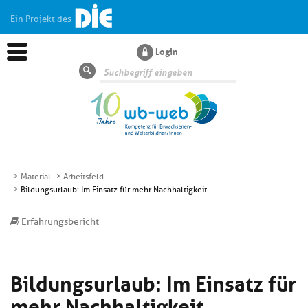
Ein Projekt des
Login
Suche
Material
Arbeitsfeld
Bildungsurlaub: Im Einsatz für mehr Nachhaltigkeit
Aktuelles
Erfahrungsbericht
Kl
Dossiers
si
hi
Bildungsurlaub: Im Einsatz für
Kl
Wissen
u
si
di
mehr Nachhaltigkeit
hi
Un