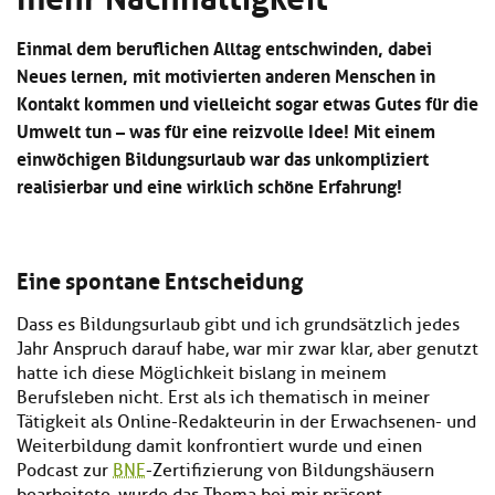
Kl
Material
u
de
si
di
Se
Einmal dem beruflichen Alltag entschwinden, dabei
hi
Un
Do
Neues lernen, mit motivierten anderen Menschen in
Podcast
u
de
an
Kontakt kommen und vielleicht sogar etwas Gutes für die
di
Se
Un
Wi
Umwelt tun – was für eine reizvolle Idee! Mit einem
Kl
Community
de
an
einwöchigen Bildungsurlaub war das unkompliziert
si
Se
realisierbar und eine wirklich schöne Erfahrung!
hi
Ma
Kl
EULE Lernbereich
u
an
si
di
hi
Un
Kl
Eine spontane Entscheidung
Über uns
u
de
si
di
Se
hi
Un
C
Dass es Bildungsurlaub gibt und ich grundsätzlich jedes
u
de
an
Jahr Anspruch darauf habe, war mir zwar klar, aber genutzt
di
Se
hatte ich diese Möglichkeit bislang in meinem
Un
EU
Berufsleben nicht. Erst als ich thematisch in meiner
de
Le
Tätigkeit als Online-Redakteurin in der Erwachsenen- und
Se
an
Weiterbildung damit konfrontiert wurde und einen
Üb
un
Podcast zur
BNE
-Zertifizierung von Bildungshäusern
an