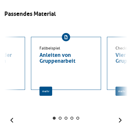
Passendes Material
Fallbeispiel
Checklist
e der
Anleiten von
Vier R
eln
Gruppenarbeit
Grupp
mehr
mehr
Zurück
Weit