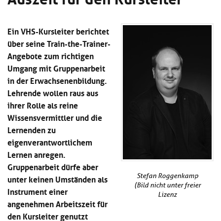
Kl
Material
u
de
si
di
Se
hi
Un
Do
Ein VHS-Kursleiter berichtet
Podcast
u
de
an
über seine Train-the-Trainer-
di
Se
Angebote zum richtigen
Un
Wi
Kl
Community
de
an
Umgang mit Gruppenarbeit
si
Se
in der Erwachsenenbildung.
hi
Ma
Lehrende wollen raus aus
Kl
EULE Lernbereich
u
an
si
di
ihrer Rolle als reine
hi
Un
Wissensvermittler und die
Kl
Über uns
u
de
Lernenden zu
si
di
Se
eigenverantwortlichem
hi
Un
C
u
de
an
Lernen anregen.
di
Se
Gruppenarbeit dürfe aber
Un
EU
Stefan Roggenkamp
unter keinen Umständen als
de
Le
(Bild nicht unter freier
Instrument einer
Se
an
Lizenz
Üb
angenehmen Arbeitszeit für
un
den Kursleiter genutzt
an