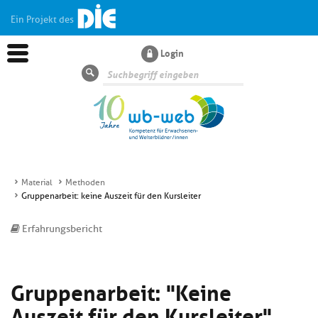
Ein Projekt des
Login
Suche
Material
Methoden
Gruppenarbeit: keine Auszeit für den Kursleiter
Aktuelles
Erfahrungsbericht
Kl
Dossiers
si
hi
Gruppenarbeit: "Keine
Kl
Wissen
u
si
di
Auszeit für den Kursleiter"
hi
Un