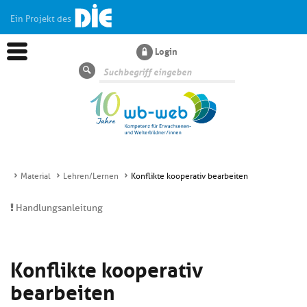
Ein Projekt des
Login
Suche
Material
Lehren/Lernen
Konflikte kooperativ bearbeiten
Aktuelles
Handlungsanleitung
Kl
Dossiers
si
Konflikte kooperativ
hi
Kl
Wissen
u
bearbeiten
si
di
hi
Un