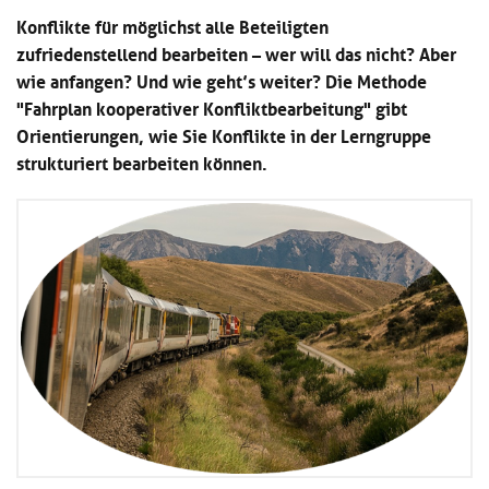
Kl
Material
u
de
Konflikte für möglichst alle Beteiligten
si
di
Se
zufriedenstellend bearbeiten – wer will das nicht? Aber
hi
Un
Do
wie anfangen? Und wie geht’s weiter? Die Methode
Podcast
u
de
an
di
Se
"Fahrplan kooperativer Konfliktbearbeitung" gibt
Un
Wi
Orientierungen, wie Sie Konflikte in der Lerngruppe
Kl
Community
de
an
strukturiert bearbeiten können.
si
Se
hi
Ma
Kl
EULE Lernbereich
u
an
si
di
hi
Un
Kl
Über uns
u
de
si
di
Se
hi
Un
C
u
de
an
di
Se
Un
EU
de
Le
Se
an
Üb
un
an