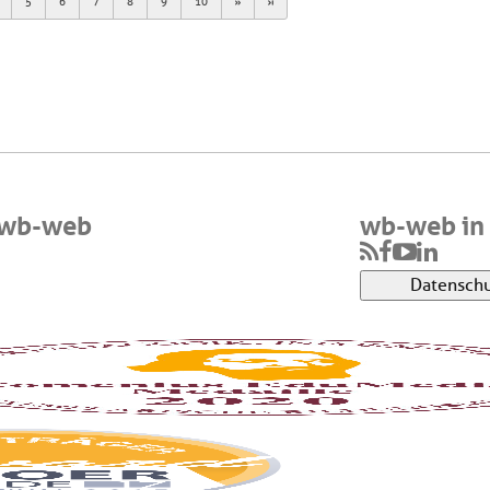
Next
Last
5
6
7
8
9
10
 wb-web
wb-web in 
Datenschu