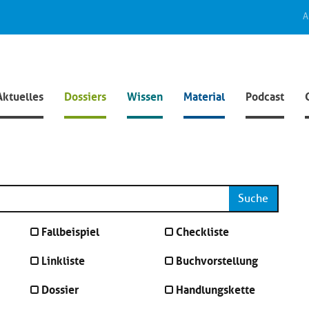
A
Aktuelles
Dossiers
Wissen
Material
Podcast
Suche
Fallbeispiel
Checkliste
Linkliste
Buchvorstellung
Dossier
Handlungskette