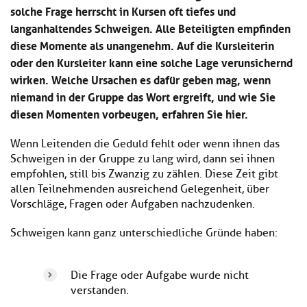
Kl
solche Frage herrscht in Kursen oft tiefes und
Material
u
de
si
di
Se
langanhaltendes Schweigen. Alle Beteiligten empfinden
hi
Un
Do
diese Momente als unangenehm. Auf die Kursleiterin
Podcast
u
de
an
oder den Kursleiter kann eine solche Lage verunsichernd
di
Se
Un
wirken. Welche Ursachen es dafür geben mag, wenn
Wi
Kl
Community
de
an
niemand in der Gruppe das Wort ergreift, und wie Sie
si
Se
diesen Momenten vorbeugen, erfahren Sie hier.
hi
Ma
Kl
EULE Lernbereich
u
an
si
di
Wenn Leitenden die Geduld fehlt oder wenn ihnen das
hi
Un
Schweigen in der Gruppe zu lang wird, dann sei ihnen
Kl
Über uns
u
de
empfohlen, still bis Zwanzig zu zählen. Diese Zeit gibt
si
di
Se
allen Teilnehmenden ausreichend Gelegenheit, über
hi
Un
C
Vorschläge, Fragen oder Aufgaben nachzudenken.
u
de
an
di
Se
Schweigen kann ganz unterschiedliche Gründe haben:
Un
EU
de
Le
Se
an
Die Frage oder Aufgabe wurde nicht
Üb
verstanden.
un
an