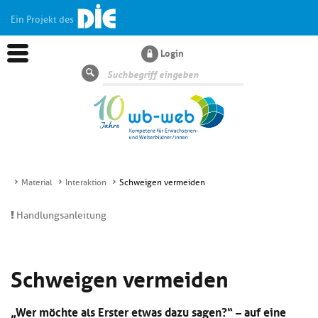
Ein Projekt des
Login
Suche
Material
Interaktion
Schweigen vermeiden
Aktuelles
Handlungsanleitung
Kl
Dossiers
si
Schweigen vermeiden
hi
Kl
Wissen
u
si
di
„Wer möchte als Erster etwas dazu sagen?“ – auf eine
hi
Un