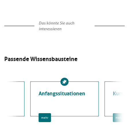
Das könnte Sie auch
interessieren
Passende Wissensbausteine
Anfangssituationen
Kursp
mehr
mehr