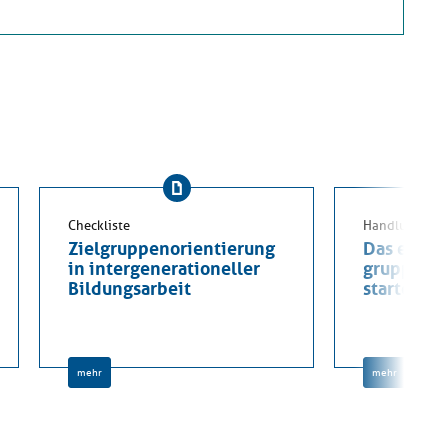
Checkliste
Handlungsanl
Zielgruppenorientierung
Das eigen
in intergenerationeller
gruppend
Bildungsarbeit
starten
mehr
mehr