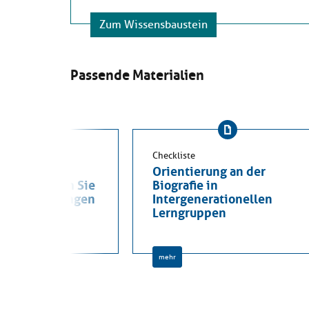
Zum Wissensbaustein
Passende Materialien
Checkliste
erationelle
Orientierung an der
pen: Bringen Sie
Biografie in
enen Erfahrungen
Intergenerationellen
ourcen ein
Lerngruppen
mehr