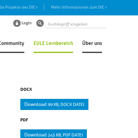
lle Projekte des DIE
Mehr Informationen zum DIE
Login
Suche
Community
EULE Lernbereich
Über uns
DOCX
Download
99 KB, DOCX DATEI
PDF
Download
245 KB, PDF DATEI