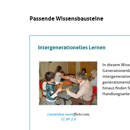
Passende Wissensbausteine
Intergenerationelles Lernen
In diesem Wiss
Generationenbe
intergeneration
generationenü
hinaus finden S
Handlungsanlei
clementine mom
/flickr.com,
CC BY 2.0