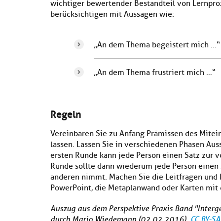
wichtiger bewertender Bestandteil von Lernproze
berücksichtigen mit Aussagen wie:
„An dem Thema begeistert mich …“
„An dem Thema frustriert mich …“
Regeln
Vereinbaren Sie zu Anfang Prämissen des Mitein
lassen. Lassen Sie in verschiedenen Phasen Auss
ersten Runde kann jede Person einen Satz zur v
Runde sollte dann wiederum jede Person einen 
anderen nimmt. Machen Sie die Leitfragen und 
PowerPoint, die Metaplanwand oder Karten mit
Auszug aus dem Perspektive Praxis Band "Interge
durch Mario Wiedemann (02.02.2016),
CC BY-SA