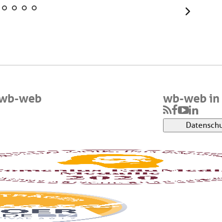
Weiter
 wb-web
wb-web in 
Datenschu