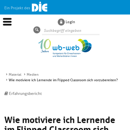
Ein Projekt des
Login
Suche
Material
Medien
Wie motiviere ich Lernende im Flipped Classroom sich vorzubereiten?
Aktuelles
Erfahrungsbericht
Kl
Dossiers
si
hi
Wie motiviere ich Lernende
Kl
Wissen
u
si
di
im Flipped Classroom sich
hi
Un