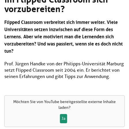
Kl
Material
u
vorzubereiten?
de
si
di
Se
hi
Un
Do
Podcast
u
Flipped Classroom verbreitet sich immer weiter. Viele
de
an
di
Se
Universitäten setzen inzwischen auf diese Form des
Un
Wi
Lernens. Aber wie motiviert man die Lernenden sich
Kl
Community
de
an
vorzubereiten? Und was passiert, wenn sie es doch nicht
si
Se
hi
Ma
tun?
Kl
EULE Lernbereich
u
an
si
di
Prof. Jürgen Handke von der Philipps-Universität Marburg
hi
Un
setzt Flipped Classroom seit 2004 ein. Er berichtet von
Kl
Über uns
u
de
si
seinen Erfahrungen und gibt Tipps zur Anwendung.
di
Se
hi
Un
C
u
de
an
di
Se
Un
EU
Möchten Sie von
YouTube
bereitgestellte externe Inhalte
de
Le
laden?
Se
an
Üb
Ja
un
an