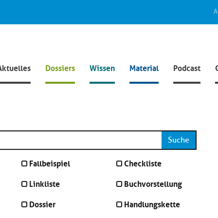
A
Aktuelles
Dossiers
Wissen
Material
Podcast
Suche
Fallbeispiel
Checkliste
Linkliste
Buchvorstellung
Dossier
Handlungskette