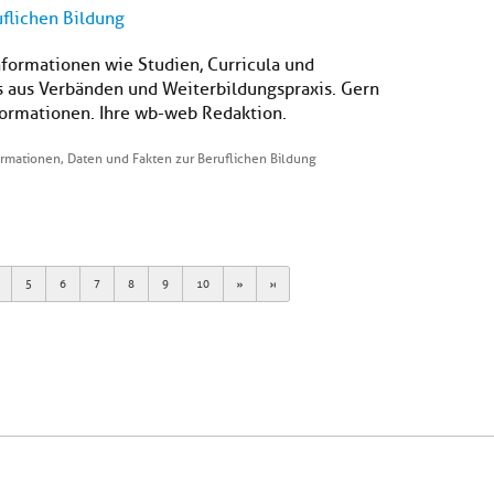
uflichen Bildung
nformationen wie Studien, Curricula und
s aus Verbänden und Weiterbildungspraxis. Gern
formationen. Ihre wb-web Redaktion.
ormationen, Daten und Fakten zur Beruflichen Bildung
Next
Last
5
6
7
8
9
10