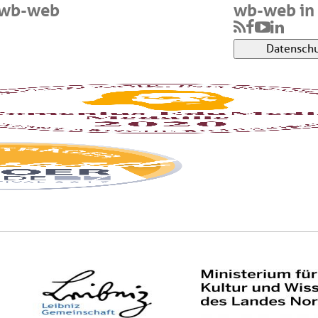
 wb-web
wb-web in 
Datenschu