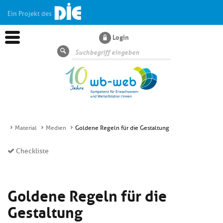
Ein Projekt des
Login
Suche
Material
Medien
Goldene Regeln für die Gestaltung
Aktuelles
Checkliste
Kl
Dossiers
si
Goldene Regeln für die
hi
Kl
Wissen
u
Gestaltung
si
di
hi
Un