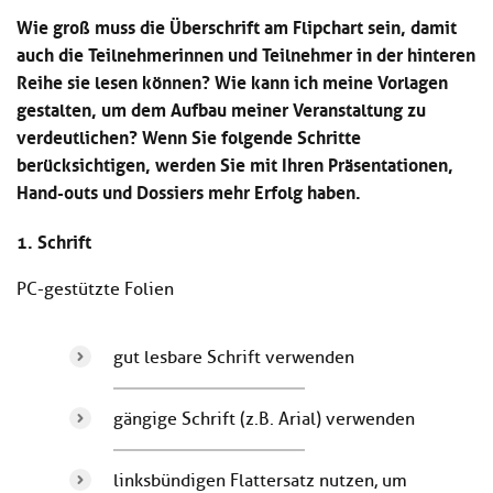
Kl
Material
u
de
Wie groß muss die Überschrift am Flipchart sein, damit
si
di
Se
auch die Teilnehmerinnen und Teilnehmer in der hinteren
hi
Un
Do
Reihe sie lesen können? Wie kann ich meine Vorlagen
Podcast
u
de
an
di
Se
gestalten, um dem Aufbau meiner Veranstaltung zu
Un
Wi
verdeutlichen? Wenn Sie folgende Schritte
Kl
Community
de
an
berücksichtigen, werden Sie mit Ihren Präsentationen,
si
Se
hi
Hand-outs und Dossiers mehr Erfolg haben.
Ma
Kl
EULE Lernbereich
u
an
si
di
1. Schrift
hi
Un
Kl
Über uns
u
de
PC-gestützte Folien
si
di
Se
hi
Un
C
u
de
an
di
gut lesbare Schrift verwenden
Se
Un
EU
de
Le
gängige Schrift (z.B. Arial) verwenden
Se
an
Üb
un
linksbündigen Flattersatz nutzen, um
an