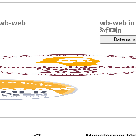
 wb-web
wb-web in 
Datenschu