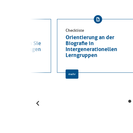
Checkliste
erationelle
Orientierung an der
pen: Bringen Sie
Biografie in
enen Erfahrungen
Intergenerationellen
ourcen ein
Lerngruppen
mehr
Zurück