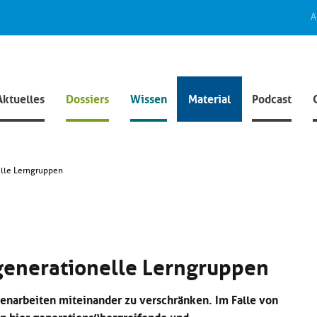
A
Aktuelles
Dossiers
Wissen
Material
Podcast
elle Lerngruppen
generationelle Lerngruppen
enarbeiten miteinander zu verschränken. Im Falle von
n hier generationsübergreifende und