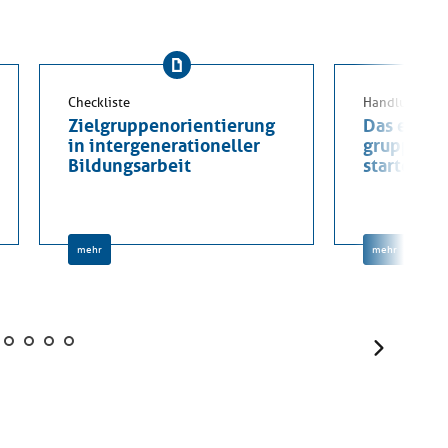
Checkliste
Handlungsanl
Zielgruppenorientierung
Das eigen
in intergenerationeller
gruppend
Bildungsarbeit
starten
mehr
mehr
Weiter