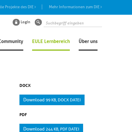
lle Projekte des DIE
Mehr Informationen zum DIE
Login
Suche
Community
EULE Lernbereich
Über uns
DOCX
Download
99 KB, DOCX DATEI
PDF
Download
244 KB, PDF DATEI