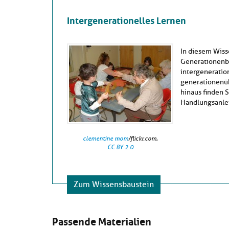
Intergenerationelles Lernen
In diesem Wiss
Generationenbe
intergeneration
generationenü
hinaus finden S
Handlungsanlei
clementine mom
/flickr.com,
CC BY 2.0
Zum Wissensbaustein
Passende Materialien