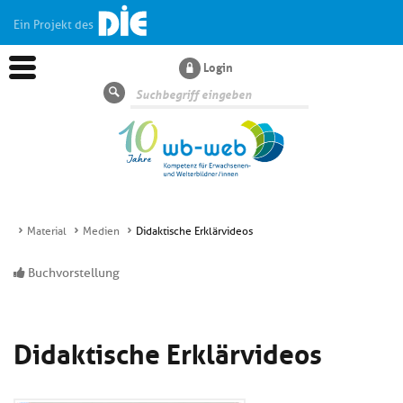
Ein Projekt des
Login
Suche
Material
Medien
Didaktische Erklärvideos
Aktuelles
Buchvorstellung
Kl
Dossiers
si
Didaktische Erklärvideos
hi
Kl
Wissen
u
si
di
hi
Un