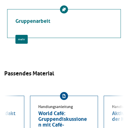
Gruppenarbeit
mehr
Passendes Material
Handlungsanleitung
Handlung
didakt
World Café:
Aktive
Gruppendiskussione
der K
n mit Café-