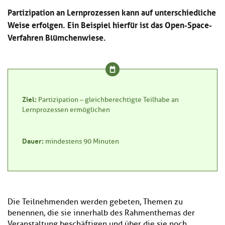
Kl
Material
u
de
Partizipation an Lernprozessen kann auf unterschiedliche
si
di
Se
Weise erfolgen. Ein Beispiel hierfür ist das Open-Space-
hi
Un
Do
Verfahren Blümchenwiese.
Podcast
u
de
an
di
Se
Un
Wi
Kl
Community
de
an
si
Se
hi
Ma
Kl
EULE Lernbereich
u
an
Ziel:
Partizipation – gleichberechtigte Teilhabe an
si
di
Lernprozessen ermöglichen
hi
Un
Kl
Über uns
u
de
si
di
Se
Dauer:
mindestens 90 Minuten
hi
Un
C
u
de
an
di
Se
Un
EU
de
Le
Se
an
Die Teilnehmenden werden gebeten, Themen zu
Üb
benennen, die sie innerhalb des Rahmenthemas der
un
an
Veranstaltung beschäftigen und über die sie noch