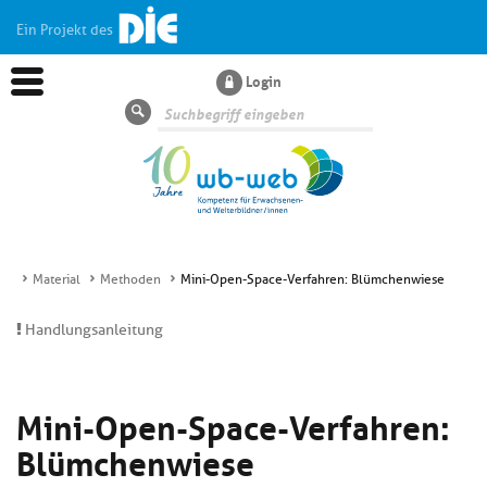
Ein Projekt des
Login
Suche
Material
Methoden
Mini-Open-Space-Verfahren: Blümchenwiese
Aktuelles
Handlungsanleitung
Kl
Dossiers
si
Mini-Open-Space-Verfahren:
hi
Kl
Wissen
u
Blümchenwiese
si
di
hi
Un