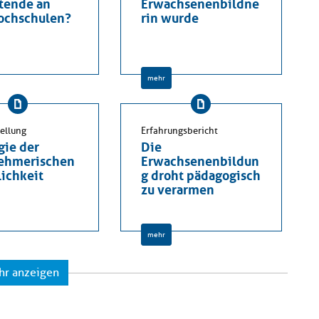
itende an
Erwachsenenbildne
ochschulen?
rin wurde
mehr
ellung
Erfahrungsbericht
gie der
Die
ehmerischen
Erwachsenenbildun
lichkeit
g droht pädagogisch
zu verarmen
mehr
hr anzeigen