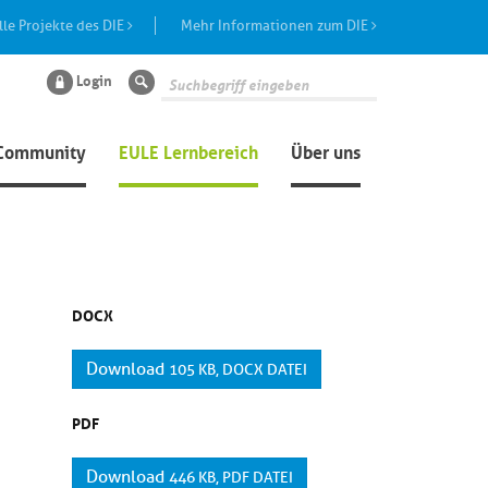
lle Projekte des DIE
Mehr Informationen zum DIE
Login
Suche
Community
EULE Lernbereich
Über uns
DOCX
Download
105 KB, DOCX DATEI
PDF
Download
446 KB, PDF DATEI