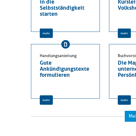
in die
Kursle
Selbstständigkeit
Volksh
starten
mehr
mehr
Handlungsanleitung
Buchvorst
Gute
Die Ma
Ankündigungstexte
untern
formulieren
Persön
mehr
mehr
Me