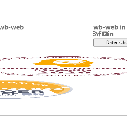
 wb-web
wb-web in 
Datenschu