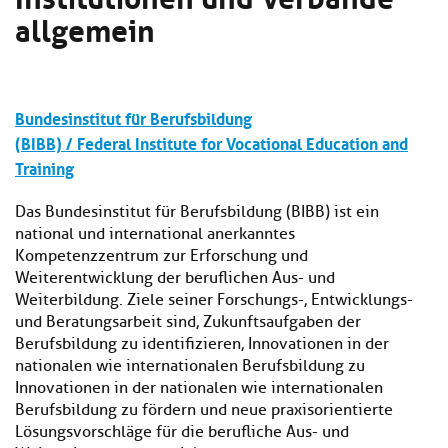
Kl
Material
u
allgemein
de
si
di
Se
hi
Un
Do
Podcast
u
de
an
di
Se
Un
Wi
Bundesinstitut für Berufsbildung
Kl
Community
de
an
(BIBB) / Federal Institute for Vocational Education and
si
Se
Training
hi
Ma
Kl
EULE Lernbereich
u
an
si
di
Das Bundesinstitut für Berufsbildung (BIBB) ist ein
hi
Un
national und international anerkanntes
Kl
Über uns
u
de
Kompetenzzentrum zur Erforschung und
si
di
Se
Weiterentwicklung der beruflichen Aus- und
hi
Un
C
Weiterbildung. Ziele seiner Forschungs-, Entwicklungs-
u
de
an
und Beratungsarbeit sind, Zukunftsaufgaben der
di
Se
Berufsbildung zu identifizieren, Innovationen in der
Un
EU
de
nationalen wie internationalen Berufsbildung zu
Le
Se
an
Innovationen in der nationalen wie internationalen
Üb
Berufsbildung zu fördern und neue praxisorientierte
un
Lösungsvorschläge für die berufliche Aus- und
an