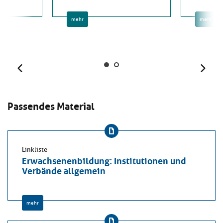
mehr
mehr
Zurück
Weit
Passendes Material
Linkliste
Erwachsenenbildung: Institutionen und
Verbände allgemein
mehr