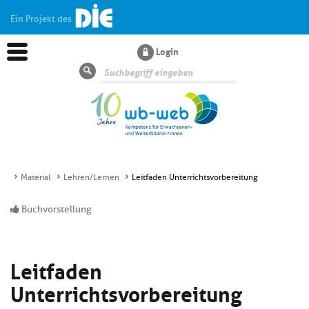
Ein Projekt des
Login
Suche
Material
Lehren/Lernen
Leitfaden Unterrichtsvorbereitung
Aktuelles
Buchvorstellung
Kl
Dossiers
si
Leitfaden
hi
Kl
Wissen
u
Unterrichtsvorbereitung
si
di
hi
Un