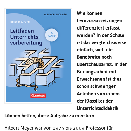
Kl
Material
u
de
si
di
Se
Wie können
hi
Un
Do
Lernvoraussetzungen
Podcast
u
de
an
differenziert erfasst
di
Se
Un
Wi
werden? In der Schule
Kl
Community
de
an
ist das vergleichsweise
si
Se
einfach, weil die
hi
Ma
Kl
EULE Lernbereich
u
Bandbreite noch
an
si
di
überschaubar ist. In der
hi
Un
Bildungsarbeit mit
Kl
Über uns
u
de
si
Erwachsenen ist dies
di
Se
hi
Un
C
schon schwieriger.
u
de
an
Anleihen von einem
di
Se
der Klassiker der
Un
EU
de
Unterrichtsdidaktik
Le
Se
an
können helfen, diese Aufgabe zu meistern.
Üb
un
Hilbert Meyer war von 1975 bis 2009 Professor für
an