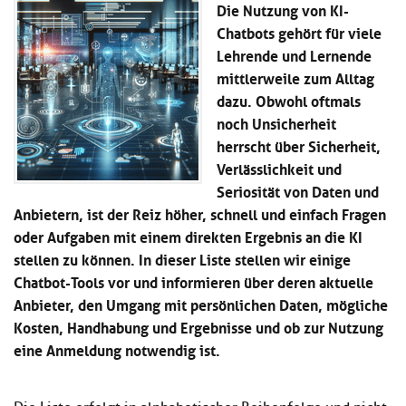
Die Nutzung von KI-
Kl
Material
u
de
si
Chatbots gehört für viele
di
Se
hi
Un
Do
Lehrende und Lernende
Podcast
u
de
an
mittlerweile zum Alltag
di
Se
dazu. Obwohl oftmals
Un
Wi
Kl
Community
de
noch Unsicherheit
an
si
Se
herrscht über Sicherheit,
hi
Ma
Verlässlichkeit und
Kl
EULE Lernbereich
u
an
si
Seriosität von Daten und
di
hi
Un
Anbietern, ist der Reiz höher, schnell und einfach Fragen
Kl
Über uns
u
de
oder Aufgaben mit einem direkten Ergebnis an die KI
si
di
Se
stellen zu können. In dieser Liste stellen wir einige
hi
Un
C
u
de
Chatbot-Tools vor und informieren über deren aktuelle
an
di
Se
Anbieter, den Umgang mit persönlichen Daten, mögliche
Un
EU
Kosten, Handhabung und Ergebnisse und ob zur Nutzung
de
Le
eine Anmeldung notwendig ist.
Se
an
Üb
un
an