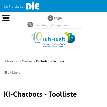
Ein Projekt des
Login
Suche
Material
Medien
KI-Chatbots - Toolliste
Aktuelles
Linkliste
Kl
Dossiers
si
KI-Chatbots - Toolliste
hi
Kl
Wissen
u
si
di
hi
Un