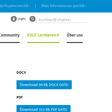
lle Projekte des DIE
Mehr Informationen zum DIE
Login
Suche
Community
EULE Lernbereich
Über uns
DOCX
Download
99 KB, DOCX DATEI
PDF
Download
351 KB, PDF DATEI