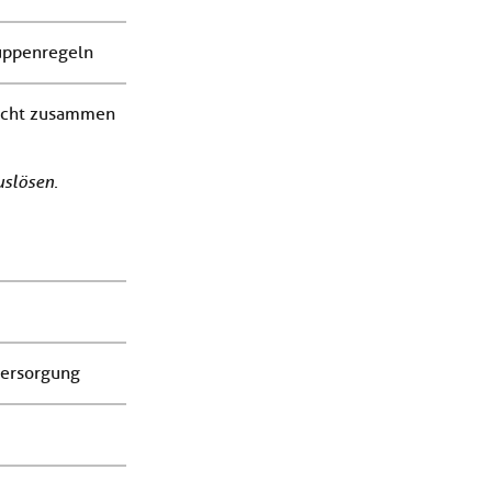
uppenregeln
nicht zusammen
slösen.
versorgung