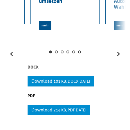
umsetzen
Auton
Wahlm
mehr
mehr
Zurück
Weit
DOCX
Download
101 KB, DOCX DATEI
PDF
Download
214 KB, PDF DATEI