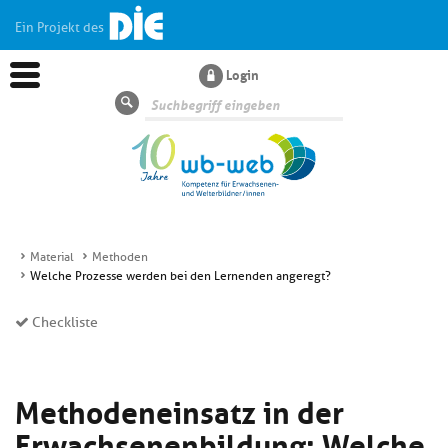
Ein Projekt des
Login
Suche
Material
Methoden
Welche Prozesse werden bei den Lernenden angeregt?
Aktuelles
Checkliste
Kl
Dossiers
si
hi
Methodeneinsatz in der
Kl
Wissen
u
si
di
Erwachsenenbildung: Welche
hi
Un