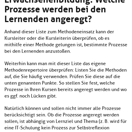
Kl
Material
u
Prozesse werden bei den
de
si
di
Se
Lernenden angeregt?
hi
Un
Do
Podcast
u
de
an
di
Se
Anhand dieser Liste zum Methodeneinsatz kann der
Un
Wi
Kl
Community
Kursleiter oder die Kursleiterin überprüfen, ob es
de
an
si
Se
mithilfe einer Methode gelungen ist, bestimmte Prozesse
hi
Ma
bei den Lernenden anzustoßen.
Kl
EULE Lernbereich
u
an
si
di
Weiterhin kann man mit dieser Liste das eigene
hi
Un
Methodenrepertoire überprüfen: Listen Sie die Methoden
Kl
Über uns
u
de
auf, die Sie häufig verwenden. Prüfen Sie diese auf die
si
di
Se
unten genannten Punkte. So stellen Sie fest, welche
hi
Un
C
Prozesse in Ihren Kursen bereits angeregt werden und wo
u
de
an
di
es ggf. noch Lücken gibt.
Se
Un
EU
de
Le
Natürlich können und sollen nicht immer alle Prozesse
Se
an
berücksichtigt sein. Ob die Prozesse angeregt werden
Üb
sollen, ist abhängig von Lernziel und Thema (z. B. wird für
un
eine IT-Schulung kein Prozess zur Selbstreflexion
an