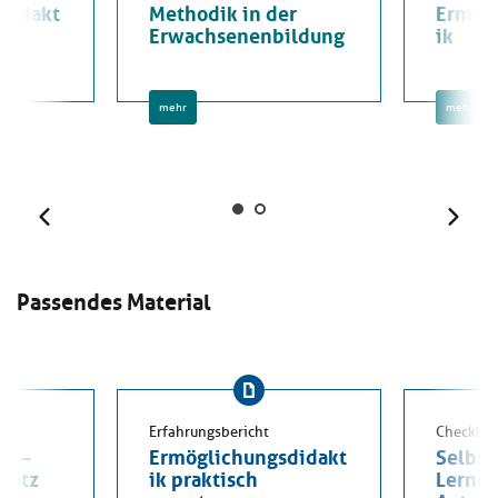
didakt
Methodik in der
Ermög
Erwachsenenbildung
ik
mehr
mehr
Zurück
Weit
Passendes Material
Erfahrungsbericht
Checklist
ge –
Ermöglichungsdidakt
Selbst
nsatz
ik praktisch
Lernen