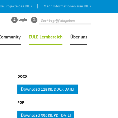
lle Projekte des DIE
Mehr Informationen zum DIE
Login
Suche
Community
EULE Lernbereich
Über uns
DOCX
Download
125 KB, DOCX DATEI
PDF
Download
354 KB, PDF DATEI