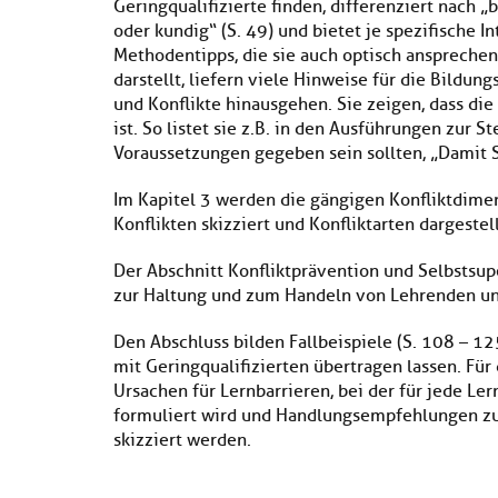
Geringqualifizierte finden, differenziert nach
oder kundig“ (S. 49) und bietet je spezifische I
Methodentipps, die sie auch optisch anspreche
darstellt, liefern viele Hinweise für die Bildu
und Konflikte hinausgehen. Sie zeigen, dass die
ist. So listet sie z.B. in den Ausführungen zur 
Voraussetzungen gegeben sein sollten, „Damit S
Im Kapitel 3 werden die gängigen Konfliktdime
Konflikten skizziert und Konfliktarten dargeste
Der Abschnitt Konfliktprävention und Selbstsupe
zur Haltung und zum Handeln von Lehrenden un
Den Abschluss bilden Fallbeispiele (S. 108 – 125
mit Geringqualifizierten übertragen lassen. Für 
Ursachen für Lernbarrieren, bei der für jede Le
formuliert wird und Handlungsempfehlungen z
skizziert werden.