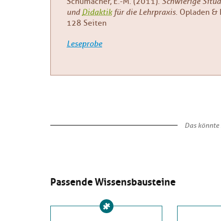
Schumacher, E.-M. (2011).
Schwierige Situ
und
Didaktik
für die Lehrpraxis
. Opladen & 
128 Seiten
Leseprobe
Das könnte 
Passende Wissensbausteine