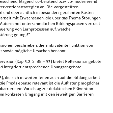
 „besuchend, klagend, co-beratend bzw. co-moderierend
nterventionsstrategien an. Die vorgestellten
nd und übersichtlich in besonders gerahmten Kästen
ngsarbeit mit Erwachsenen, die über das Thema Störungen
 Autorin mit unterschiedlichen Bildungspraxen vertraut
Steuerung von Lernprozessen auf, welche
törung gelingt!“
nsionen beschrieben, die ambivalente Funktion von
llt sowie mögliche Ursachen benannt.
rvision (Kap 3.2, S. 88 – 93) bietet Reflexionsangebote
d integriert entsprechende Übungsangebote.
), die sich in weiten Teilen auch auf die Bildungsarbeit
die Praxis ebenso relevant ist die Auflistung möglicher
rnbarriere ein Vorschlag zur didaktischen Prävention
um konkreten Umgang mit den jeweiligen Barrieren