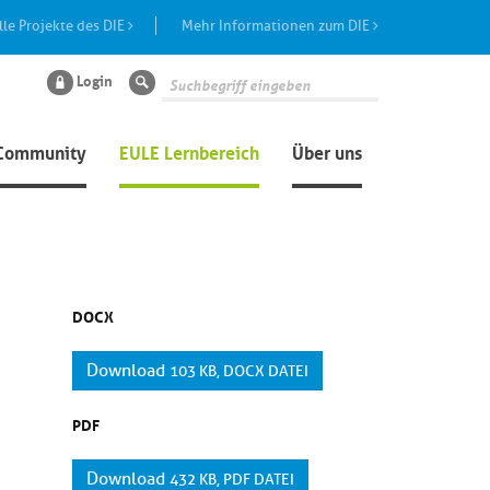
lle Projekte des DIE
Mehr Informationen zum DIE
Login
Suche
Community
EULE Lernbereich
Über uns
DOCX
Download
103 KB, DOCX DATEI
PDF
Download
432 KB, PDF DATEI