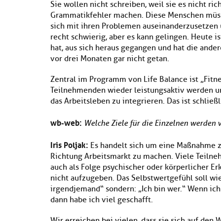
Sie wollen nicht schreiben, weil sie es nicht ri
Grammatikfehler machen. Diese Menschen müss
sich mit ihren Problemen auseinanderzusetzen u
recht schwierig, aber es kann gelingen. Heute i
hat, aus sich heraus gegangen und hat die ander
vor drei Monaten gar nicht getan.
Zentral im Programm von Life Balance ist „Fitnes
Teilnehmenden wieder leistungsaktiv werden un
das Arbeitsleben zu integrieren. Das ist schließli
wb-web:
Welche Ziele für die Einzelnen werden v
Iris Poljak:
Es handelt sich um eine Maßnahme 
Richtung Arbeitsmarkt zu machen. Viele Teilne
auch als Folge psychischer oder körperlicher Erk
nicht aufzugeben. Das Selbstwertgefühl soll wie
irgendjemand“ sondern: „Ich bin wer.“ Wenn ic
dann habe ich viel geschafft.
Wir erreichen bei vielen, dass sie sich auf den