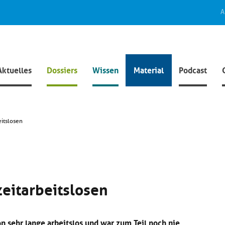
A
Aktuelles
Dossiers
Wissen
Material
Podcast
eitslosen
zeitarbeitslosen
on sehr lange arbeitslos und war zum Teil noch nie