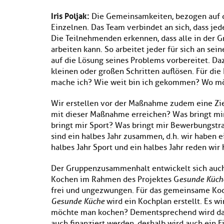
Iris Poljak:
Die Gemeinsamkeiten, bezogen auf di
Einzelnen. Das Team verbindet an sich, dass jed
Die Teilnehmenden erkennen, dass alle in der G
arbeiten kann. So arbeitet jeder für sich an se
auf die Lösung seines Problems vorbereitet. Daz
kleinen oder großen Schritten auflösen. Für die
mache ich? Wie weit bin ich gekommen? Wo mö
Wir erstellen vor der Maßnahme zudem eine Zi
mit dieser Maßnahme erreichen? Was bringt mi
bringt mir Sport? Was bringt mir Bewerbungstr
sind ein halbes Jahr zusammen, d.h. wir haben e
halbes Jahr Sport und ein halbes Jahr reden wir
Der Gruppenzusammenhalt entwickelt sich auc
Kochen im Rahmen des Projektes G
esunde Küch
frei und ungezwungen. Für das gemeinsame Ko
Gesunde Küche
wird ein Kochplan erstellt. Es w
möchte man kochen? Dementsprechend wird dann
auch finanziert werden, deshalb wird auch ein F