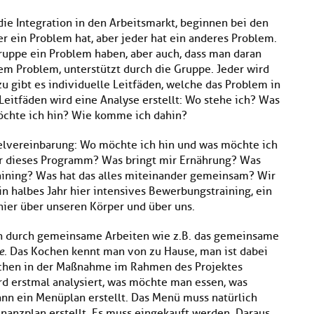
e Integration in den Arbeitsmarkt, beginnen bei den
er ein Problem hat, aber jeder hat ein anderes Problem.
ruppe ein Problem haben, aber auch, dass man daran
inem Problem, unterstützt durch die Gruppe. Jeder wird
u gibt es individuelle Leitfäden, welche das Problem in
 Leitfäden wird eine Analyse erstellt: Wo stehe ich? Was
chte ich hin? Wie komme ich dahin?
elvereinbarung: Wo möchte ich hin und was möchte ich
r dieses Programm? Was bringt mir Ernährung? Was
aining? Was hat das alles miteinander gemeinsam? Wir
in halbes Jahr hier intensives Bewerbungstraining, ein
 hier über unseren Körper und über uns.
h durch gemeinsame Arbeiten wie z.B. das gemeinsame
e
. Das Kochen kennt man von zu Hause, man ist dabei
chen in der Maßnahme im Rahmen des Projektes
ird erstmal analysiert, was möchte man essen, was
 ein Menüplan erstellt. Das Menü muss natürlich
inanzplan erstellt. Es muss eingekauft werden. Daraus