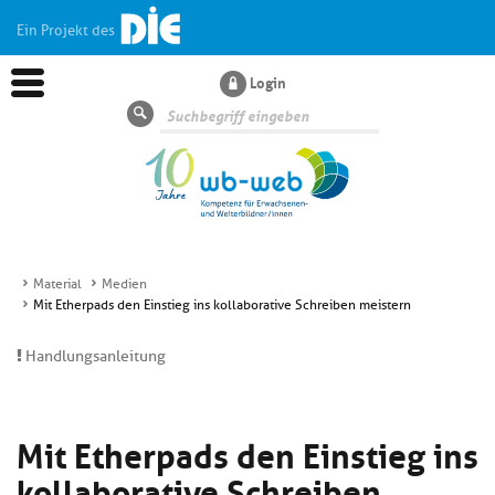
Ein Projekt des
Login
Suche
Material
Medien
Mit Etherpads den Einstieg ins kollaborative Schreiben meistern
Aktuelles
Handlungsanleitung
Kl
Dossiers
si
hi
Mit Etherpads den Einstieg ins
Kl
Wissen
u
si
di
kollaborative Schreiben
hi
Un