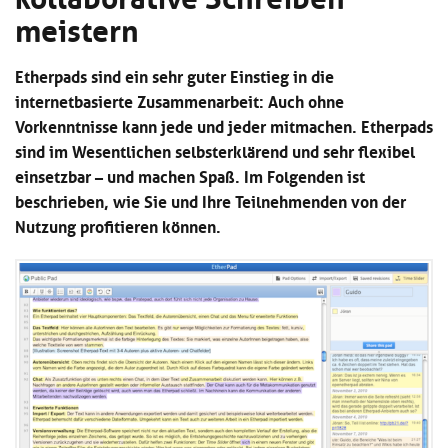
Kl
Material
u
meistern
de
si
di
Se
hi
Un
Do
Podcast
u
Etherpads sind ein sehr guter Einstieg in die
de
an
di
Se
internetbasierte Zusammenarbeit: Auch ohne
Un
Wi
Vorkenntnisse kann jede und jeder mitmachen. Etherpads
Kl
Community
de
an
sind im Wesentlichen selbsterklärend und sehr flexibel
si
Se
hi
Ma
einsetzbar – und machen Spaß. Im Folgenden ist
Kl
EULE Lernbereich
u
an
beschrieben, wie Sie und Ihre Teilnehmenden von der
si
di
Nutzung profitieren können.
hi
Un
Kl
Über uns
u
de
si
di
Se
hi
Un
C
u
de
an
di
Se
Un
EU
de
Le
Se
an
Üb
un
an