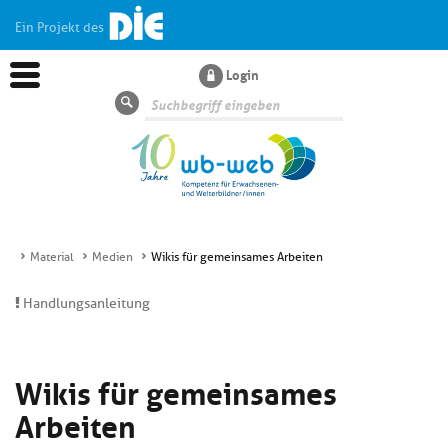
Ein Projekt des
Login
Suche
Material
Medien
Wikis für gemeinsames Arbeiten
Aktuelles
Handlungsanleitung
Kl
Dossiers
si
Wikis für gemeinsames
hi
Kl
Wissen
u
Arbeiten
si
di
hi
Un