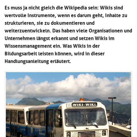
Kl
Material
u
de
Es muss ja nicht gleich die Wikipedia sein: Wikis sind
si
di
Se
wertvolle Instrumente, wenn es darum geht, Inhalte zu
hi
Un
Do
strukturieren, sie zu dokumentieren und
Podcast
u
de
an
di
Se
weiterzuentwickeln. Das haben viele Organisationen und
Un
Wi
Unternehmen längst erkannt und setzen Wikis im
Kl
Community
de
an
Wissensmanagement ein. Was Wikis in der
si
Se
hi
Bildungsarbeit leisten können, wird in dieser
Ma
Kl
EULE Lernbereich
u
an
Handlungsanleitung erläutert.
si
di
hi
Un
Kl
Über uns
u
de
si
di
Se
hi
Un
C
u
de
an
di
Se
Un
EU
de
Le
Se
an
Üb
un
an