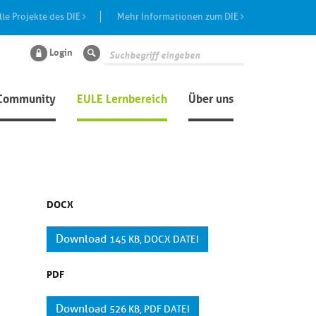
lle Projekte des DIE
Mehr Informationen zum DIE
Login
Suche
Community
EULE Lernbereich
Über uns
DOCX
Download
145 KB, DOCX DATEI
PDF
Download
526 KB, PDF DATEI