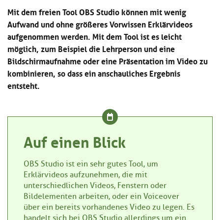
Kl
Material
u
de
Mit dem freien Tool OBS Studio können mit wenig
si
di
Se
Aufwand und ohne größeres Vorwissen Erklärvideos
hi
Un
Do
aufgenommen werden. Mit dem Tool ist es leicht
Podcast
u
de
an
di
Se
möglich, zum Beispiel die Lehrperson und eine
Un
Wi
Bildschirmaufnahme oder eine Präsentation im Video zu
Kl
Community
de
an
kombinieren, so dass ein anschauliches Ergebnis
si
Se
hi
entsteht.
Ma
Kl
EULE Lernbereich
u
an
si
di
hi
Un
Kl
Über uns
u
de
si
di
Se
Auf einen Blick
hi
Un
C
u
de
an
di
Se
OBS Studio ist ein sehr gutes Tool, um
Un
EU
Erklärvideos aufzunehmen, die mit
de
Le
unterschiedlichen Videos, Fenstern oder
Se
an
Bildelementen arbeiten, oder ein Voiceover
Üb
über ein bereits vorhandenes Video zu legen. Es
un
handelt sich bei OBS Studio allerdings um ein
an