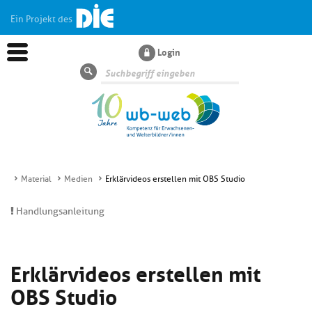
Ein Projekt des
Login
Suche
Material
Medien
Erklärvideos erstellen mit OBS Studio
Aktuelles
Handlungsanleitung
Kl
Dossiers
si
Erklärvideos erstellen mit
hi
Kl
Wissen
u
OBS Studio
si
di
hi
Un