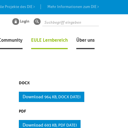
lle Projekte des DIE
Mehr Informationen zum DIE
Login
Suche
Community
EULE Lernbereich
Über uns
DOCX
Download
964 KB, DOCX DATEI
PDF
Download
693 KB, PDF DATEI