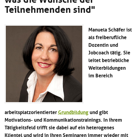
Kl
Material
u
Teilnehmenden sind"
de
si
di
Se
hi
Un
Do
Podcast
u
de
an
di
Manuela Schäfer ist
Se
Un
Wi
als freiberufliche
Kl
Community
de
an
Dozentin und
si
Se
Jobcoach tätig. Sie
hi
Ma
Kl
EULE Lernbereich
u
an
leitet betriebliche
si
di
Weiterbildungen
hi
Un
im Bereich
Kl
Über uns
u
de
si
di
Se
hi
Un
C
u
de
an
di
Se
Un
EU
arbeitsplatzorientierter
Grundbildung
und gibt
de
Le
Se
an
Motivations- und Kommunikationstrainings. In ihrem
Üb
Tätigkeitsfeld trifft sie dabei auf ein heterogenes
un
Klientel und wird in ihren Seminaren immer wieder mit
an