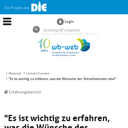
Ein Projekt des
Login
Suche
Material
Lehren/Lernen
"Es ist wichtig zu erfahren, was die Wünsche der Teilnehmenden sind"
Aktuelles
Erfahrungsbericht
Kl
Dossiers
si
hi
"Es ist wichtig zu erfahren,
Kl
Wissen
u
si
di
was die Wünsche der
hi
Un