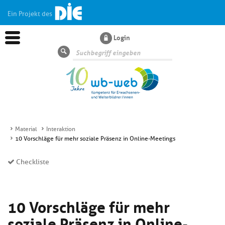
Ein Projekt des
Login
Suche
Material
Interaktion
10 Vorschläge für mehr soziale Präsenz in Online-Meetings
Aktuelles
Checkliste
Kl
Dossiers
si
hi
10 Vorschläge für mehr
Kl
Wissen
u
si
di
soziale Präsenz in Online-
hi
Un