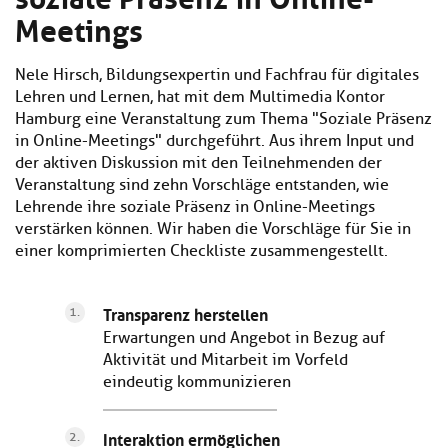
Kl
Material
u
Meetings
de
si
di
Se
hi
Un
Do
Podcast
u
de
an
Nele Hirsch, Bildungsexpertin und Fachfrau für digitales
di
Se
Lehren und Lernen, hat mit dem Multimedia Kontor
Un
Wi
Hamburg eine Veranstaltung zum Thema "Soziale Präsenz
Kl
Community
de
an
in Online-Meetings" durchgeführt. Aus ihrem Input und
si
Se
der aktiven Diskussion mit den Teilnehmenden der
hi
Ma
Veranstaltung sind zehn Vorschläge entstanden, wie
Kl
EULE Lernbereich
u
an
si
Lehrende ihre soziale Präsenz in Online-Meetings
di
hi
Un
verstärken können. Wir haben die Vorschläge für Sie in
Kl
Über uns
u
de
einer komprimierten Checkliste zusammengestellt.
si
di
Se
hi
Un
C
u
de
an
Transparenz herstellen
di
Se
Erwartungen und Angebot in Bezug auf
Un
EU
Aktivität und Mitarbeit im Vorfeld
de
Le
eindeutig kommunizieren
Se
an
Üb
un
Interaktion ermöglichen
an