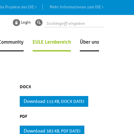
lle Projekte des DIE
Mehr Informationen zum DIE
Login
Suche
Community
EULE Lernbereich
Über uns
DOCX
Download
115 KB, DOCX DATEI
PDF
Download
383 KB, PDF DATEI