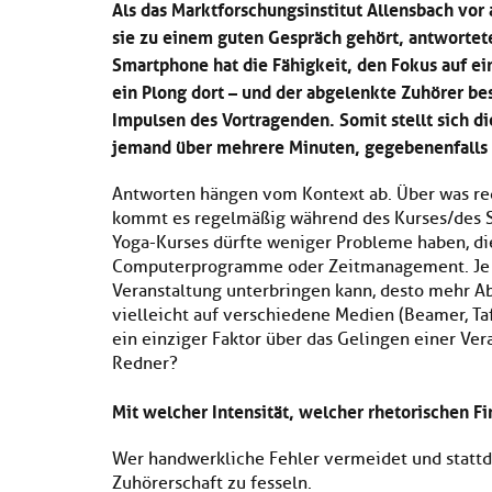
Als das Marktforschungsinstitut Allensbach vor
sie zu einem guten Gespräch gehört, antwortete
Smartphone hat die Fähigkeit, den Fokus auf e
ein Plong dort – und der abgelenkte Zuhörer be
Impulsen des Vortragenden. Somit stellt sich d
jemand über mehrere Minuten, gegebenenfalls 
Antworten hängen vom Kontext ab. Über was red
kommt es regelmäßig während des Kurses/des S
Yoga-Kurses dürfte weniger Probleme haben, di
Computerprogramme oder Zeitmanagement. Je m
Veranstaltung unterbringen kann, desto mehr A
vielleicht auf verschiedene Medien (Beamer, Ta
ein einziger Faktor über das Gelingen einer Ver
Redner?
Mit welcher Intensität, welcher rhetorischen F
Wer handwerkliche Fehler vermeidet und stattdes
Zuhörerschaft zu fesseln.