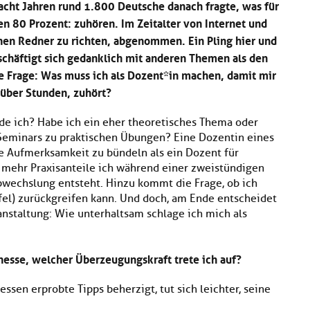
 acht Jahren rund 1.800 Deutsche danach fragte, was für
n 80 Prozent: zuhören. Im Zeitalter von Internet und
inen Redner zu richten, abgenommen. Ein Pling hier und
schäftigt sich gedanklich mit anderen Themen als den
ie Frage: Was muss ich als Dozent*in machen, damit mir
über Stunden, zuhört?
e ich? Habe ich ein eher theoretisches Thema oder
eminars zu praktischen Übungen? Eine Dozentin eines
e Aufmerksamkeit zu bündeln als ein Dozent für
ehr Praxisanteile ich während einer zweistündigen
bwechslung entsteht. Hinzu kommt die Frage, ob ich
fel) zurückgreifen kann. Und doch, am Ende entscheidet
anstaltung: Wie unterhaltsam schlage ich mich als
inesse, welcher Überzeugungskraft trete ich auf?
sen erprobte Tipps beherzigt, tut sich leichter, seine