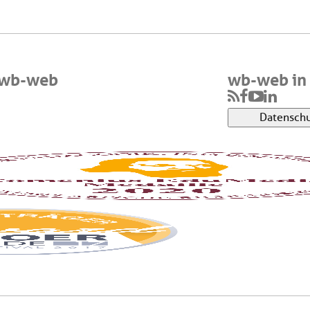
 wb-web
wb-web in 
Datenschu