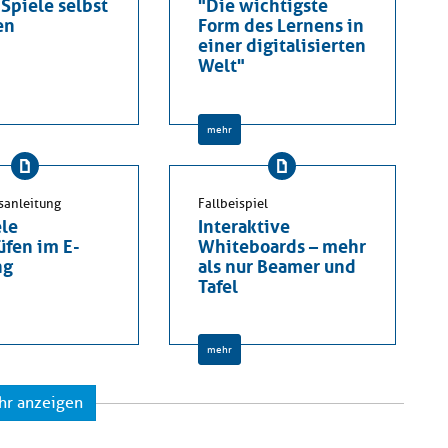
Spiele selbst
"Die wichtigste
en
Form des Lernens in
einer digitalisierten
Welt"
mehr
sanleitung
Fallbeispiel
ele
Interaktive
üfen im E-
Whiteboards – mehr
ng
als nur Beamer und
Tafel
mehr
hr anzeigen