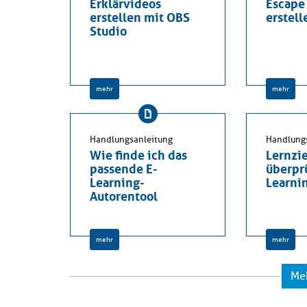
Erklärvideos
Escape 
erstellen mit OBS
erstell
Studio
mehr
mehr
Handlungsanleitung
Handlung
Wie finde ich das
Lernzi
passende E-
überpr
Learning-
Learni
Autorentool
mehr
mehr
Me