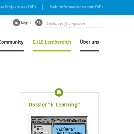
lle Projekte des DIE
Mehr Informationen zum DIE
Login
Suche
Community
EULE Lernbereich
Über uns
Dossier "E-Learning"