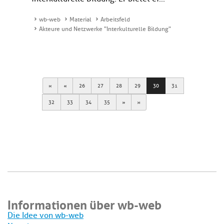
wb-web
Material
Arbeitsfeld
Akteure und Netzwerke "Interkulturelle Bildung"
First
Previous
26
27
28
29
30
31
Next
Last
32
33
34
35
Informationen über wb-web
Die Idee von wb-web