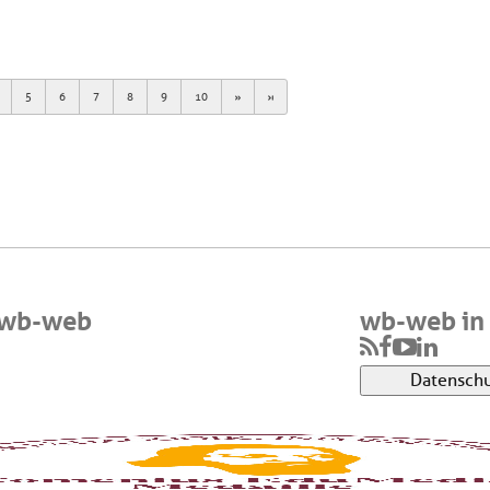
Next
Last
5
6
7
8
9
10
 wb-web
wb-web in 
Datenschu