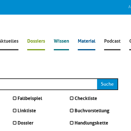
A
Aktuelles
Dossiers
Wissen
Material
Podcast
Suche
Fallbeispiel
Checkliste
Linkliste
Buchvorstellung
Dossier
Handlungskette