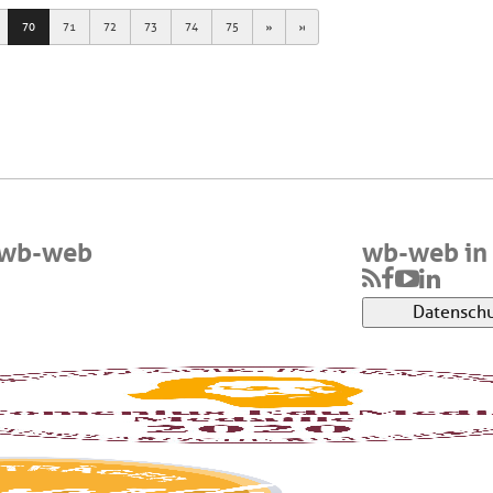
Next
Last
70
71
72
73
74
75
 wb-web
wb-web in 
Datenschu