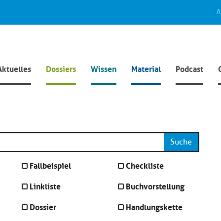
A
Aktuelles
Dossiers
Wissen
Material
Podcast
Suche
Fallbeispiel
Checkliste
Linkliste
Buchvorstellung
Dossier
Handlungskette