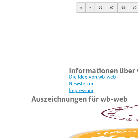
First
Previous
66
67
68
69
Informationen über
Die Idee von wb-web
Newsletter
Impressum
Auszeichnungen für wb-web