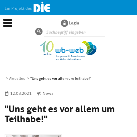
Ein Projekt des
Login
Suche
Aktuelles
"Uns geht es vor allem um Teilhabe!"
Aktuelles
12.08.2021
News
"Uns geht es vor allem um
Kl
Dossiers
si
Teilhabe!"
hi
Kl
Wissen
u
si
di
hi
Un