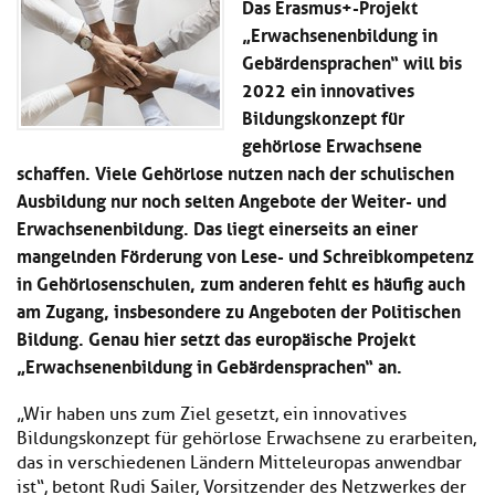
Das Erasmus+-Projekt
Kl
Material
u
de
„Erwachsenenbildung in
si
di
Se
hi
Gebärdensprachen“ will bis
Un
Do
Podcast
u
de
an
2022 ein innovatives
di
Se
Bildungskonzept für
Un
Wi
gehörlose Erwachsene
Kl
Community
de
an
si
Se
schaffen . Viele Gehörlose nutzen nach der schulischen
hi
Ma
Ausbildung nur noch selten Angebote der Weiter- und
Kl
EULE Lernbereich
u
an
Erwachsenenbildung. Das liegt einerseits an einer
si
di
hi
mangelnden Förderung von Lese- und Schreibkompetenz
Un
Kl
Über uns
u
de
in Gehörlosenschulen, zum anderen fehlt es häufig auch
si
di
Se
am Zugang, insbesondere zu Angeboten der Politischen
hi
Un
C
Bildung. Genau hier setzt das europäische Projekt
u
de
an
di
Se
„Erwachsenenbildung in Gebärdensprachen“ an.
Un
EU
de
Le
„Wir haben uns zum Ziel gesetzt, ein innovatives
Se
an
Bildungskonzept für gehörlose Erwachsene zu erarbeiten,
Üb
das in verschiedenen Ländern Mitteleuropas anwendbar
un
ist“, betont Rudi Sailer, Vorsitzender des Netzwerkes der
an