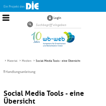
Ein Projekt des
Login
Suche
Material
Medien
Social Media Tools - eine Übersicht
Aktuelles
Handlungsanleitung
Kl
Dossiers
si
Social Media Tools - eine
hi
Kl
Wissen
u
Übersicht
si
di
hi
Un