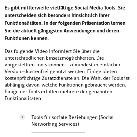
Kl
Material
u
de
Es gibt mittlerweile vielfältige Social Media Tools. Sie
si
di
Se
unterscheiden sich besonders hinsichtlich ihrer
hi
Un
Do
Funktionalitäten. In der folgenden Präsentation lernen
Podcast
u
de
an
di
Se
Sie die aktuell gängigsten Anwendungen und deren
Un
Wi
Funktionen kennen.
Kl
Community
de
an
si
Se
hi
Das folgende Video informiert Sie über die
Ma
Kl
EULE Lernbereich
u
unterschiedlichen Einsatzmöglichkeiten. Die
an
si
di
vorgestellten Tools können – zumindest in einfacher
hi
Un
Version – kostenfrei genutzt werden. Einige bieten
Kl
Über uns
u
de
kostenpflichtige Zusatzdienste an. Die Wahl der Tools ist
si
di
Se
abhängig davon, welche Funktionen gebraucht werden.
hi
Un
C
Einige der Tools erfüllen mehrere der genannten
u
de
an
Funktionalitäten.
di
Se
Un
EU
de
Le
Tools für soziale Beziehungen (Social
Se
an
Üb
Networking Services)
un
an