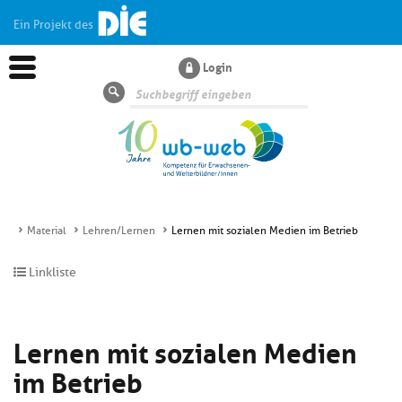
Ein Projekt des
Login
Suche
Material
Lehren/Lernen
Lernen mit sozialen Medien im Betrieb
Aktuelles
Linkliste
Kl
Dossiers
si
Lernen mit sozialen Medien
hi
Kl
Wissen
u
im Betrieb
si
di
hi
Un