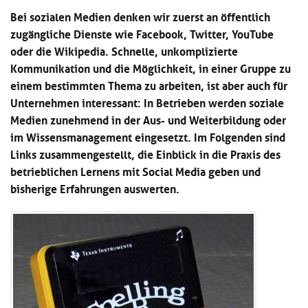
Kl
Material
u
de
Bei sozialen Medien denken wir zuerst an öffentlich
si
di
Se
zugängliche Dienste wie Facebook, Twitter, YouTube
hi
Un
Do
oder die Wikipedia. Schnelle, unkomplizierte
Podcast
u
de
an
di
Se
Kommunikation und die Möglichkeit, in einer Gruppe zu
Un
Wi
einem bestimmten Thema zu arbeiten, ist aber auch für
Kl
Community
de
an
Unternehmen interessant: In Betrieben werden soziale
si
Se
hi
Medien zunehmend in der Aus- und Weiterbildung oder
Ma
Kl
EULE Lernbereich
u
an
im Wissensmanagement eingesetzt. Im Folgenden sind
si
di
Links zusammengestellt, die Einblick in die Praxis des
hi
Un
Kl
betrieblichen Lernens mit Social Media geben und
Über uns
u
de
si
di
Se
bisherige Erfahrungen auswerten.
hi
Un
C
u
de
an
di
Se
Un
EU
de
Le
Se
an
Üb
un
an