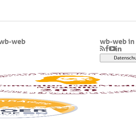
 wb-web
wb-web in 
Datenschu