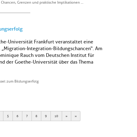
: Chancen, Grenzen und praktische Implikationen …
ungserfolg
e-Universität Frankfurt veranstaltet eine
l „Migration-Integration-Bildungschancen“. Am
 Dominique Rauch vom Deutschen Institut für
nd der Goethe-Universität über das Thema
ssel zum Bildungserfolg
Next
Last
5
6
7
8
9
10