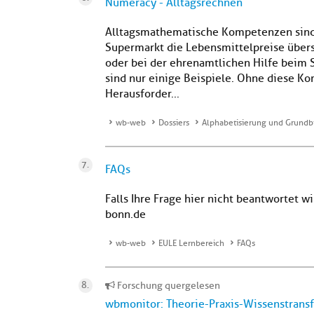
Numeracy - Alltagsrechnen
Alltagsmathematische Kompetenzen sind s
Supermarkt die Lebensmittelpreise übe
oder bei der ehrenamtlichen Hilfe beim 
sind nur einige Beispiele. Ohne diese Ko
Herausforder...
wb-web
Dossiers
Alphabetisierung und Grundb
FAQs
Falls Ihre Frage hier nicht beantwortet w
bonn.de
wb-web
EULE Lernbereich
FAQs
Forschung quergelesen
wbmonitor: Theorie-Praxis-Wissenstransf