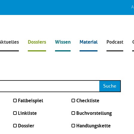
A
Aktuelles
Dossiers
Wissen
Material
Podcast
Suche
Fallbeispiel
Checkliste
Linkliste
Buchvorstellung
Dossier
Handlungskette