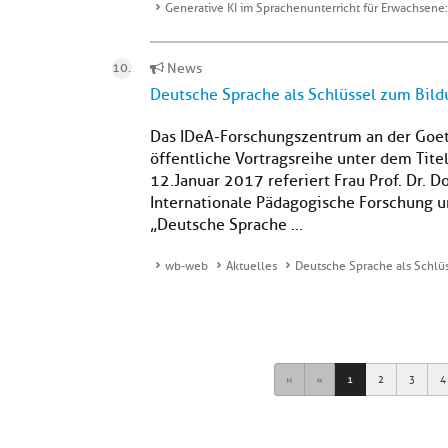
Generative KI im Sprachenunterricht für Erwachsene
News
Deutsche Sprache als Schlüssel zum Bild
Das IDeA-Forschungszentrum an der Goeth
öffentliche Vortragsreihe unter dem Tite
12. Januar 2017 referiert Frau Prof. Dr.
Internationale Pädagogische Forschung u
„Deutsche Sprache ...
wb-web
Aktuelles
Deutsche Sprache als Schlü
First
Previous
1
2
3
4