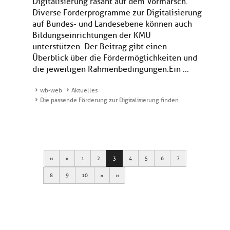
Digitalisierung rasant auf dem Vormarsch.
Diverse Förderprogramme zur Digitalisierung
auf Bundes- und Landesebene können auch
Bildungseinrichtungen der KMU
unterstützen. Der Beitrag gibt einen
Überblick über die Fördermöglichkeiten und
die jeweiligen Rahmenbedingungen.Ein ...
wb-web
Aktuelles
Die passende Förderung zur Digitalisierung finden
First
Previous
1
2
3
4
5
6
7
Next
Last
8
9
10